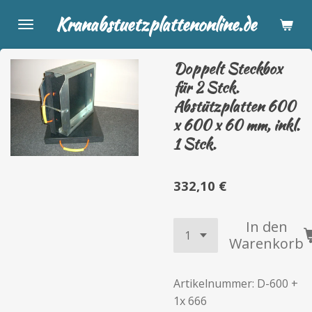
Zum
Kranabstuetzplattenonline.de
Hauptinhalt
springen
Doppelt Steckbox
für 2 Stck.
Abstützplatten 600
x 600 x 60 mm, inkl.
1 Stck.
332,10 €
In den
Warenkorb
Artikelnummer:
D-600 +
1x 666