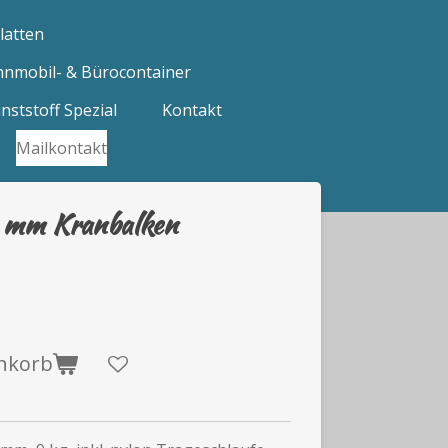
latten
hnmobil- & Bürocontainer
nststoff Spezial
Kontakt
Mailkontakt
 mm Kranbalken
nkorb