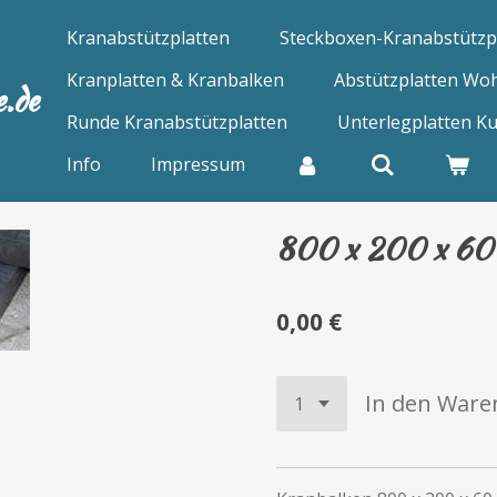
Kranabstützplatten
Steckboxen-Kranabstützp
Kranplatten & Kranbalken
Abstützplatten Wo
e.de
Runde Kranabstützplatten
Unterlegplatten Ku
Info
Impressum
800 x 200 x 60
0,00 €
In den Ware