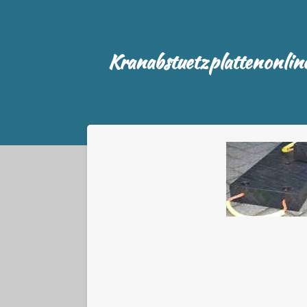
Zum
Hauptinhalt
springen
Kranabstuetzplattenonlin