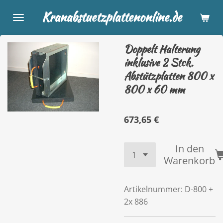
Zum
Kranabstuetzplattenonline.de
Hauptinhalt
springen
Doppelt Halterung
inklusive 2 Stck.
Abstützplatten 800 x
800 x 60 mm
673,65 €
In den
Warenkorb
Artikelnummer:
D-800 +
2x 886